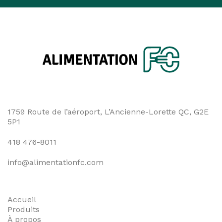
de
l'article
1759 Route de l’aéroport, L’Ancienne-Lorette QC, G2E
5P1
418 476-8011
info@alimentationfc.com
Accueil
Produits
À propos