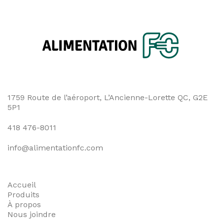
l'article
1759 Route de l’aéroport, L’Ancienne-Lorette QC, G2E
5P1
418 476-8011
info@alimentationfc.com
Accueil
Produits
À propos
Nous joindre