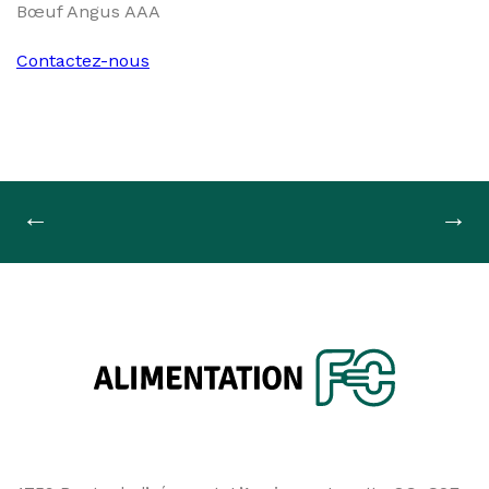
Bœuf Angus AAA
Contactez-nous
Navigation
←
→
de
l'article