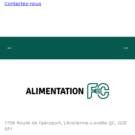
Contactez-nous
Navigation
←
→
de
l'article
1759 Route de l’aéroport, L’Ancienne-Lorette QC, G2E
5P1