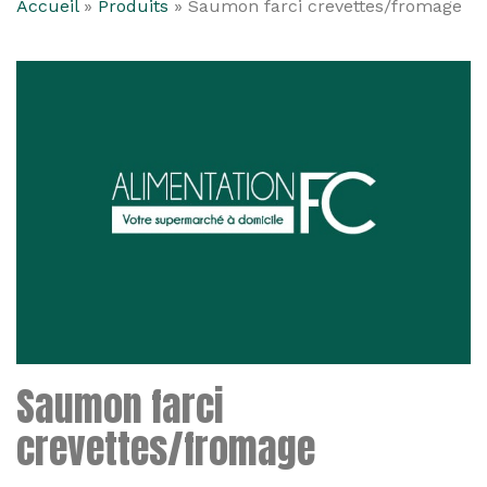
Accueil
»
Produits
»
Saumon farci crevettes/fromage
Saumon farci
crevettes/fromage