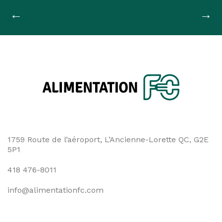
Navigation
←
→
de
l'article
1759 Route de l’aéroport, L’Ancienne-Lorette QC, G2E
5P1
418 476-8011
info@alimentationfc.com