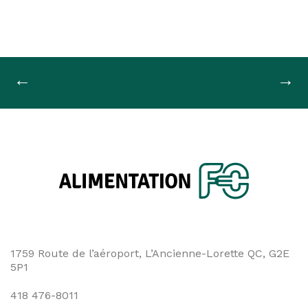
Navigation
←
→
de
l'article
1759 Route de l’aéroport, L’Ancienne-Lorette QC, G2E
5P1
418 476-8011