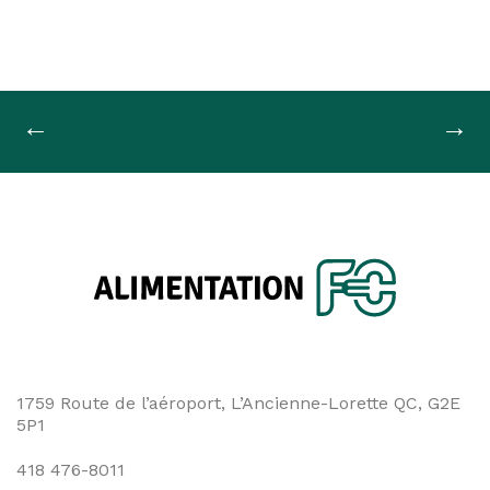
Navigation
←
→
de
l'article
1759 Route de l’aéroport, L’Ancienne-Lorette QC, G2E
5P1
418 476-8011