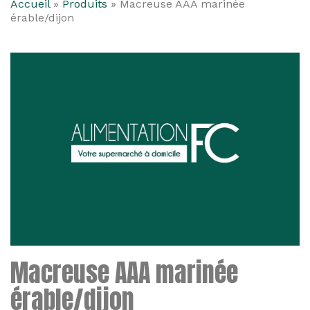
Accueil
»
Produits
»
Macreuse AAA marinée
érable/dijon
Macreuse AAA marinée
érable/dijon