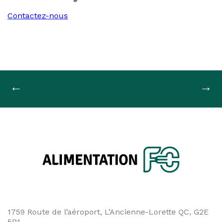
Contactez-nous
Navigation
←
→
de
l'article
1759 Route de l’aéroport, L’Ancienne-Lorette QC, G2E
5P1