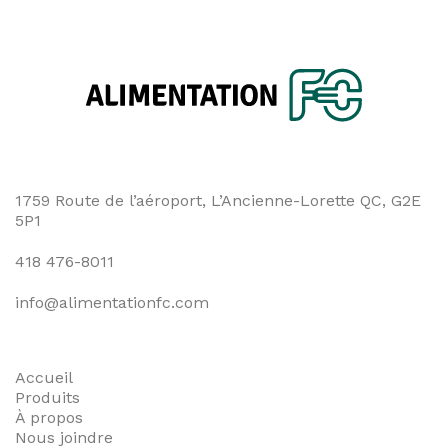
l'article
1759 Route de l’aéroport, L’Ancienne-Lorette QC, G2E
5P1
418 476-8011
info@alimentationfc.com
Accueil
Produits
À propos
Nous joindre