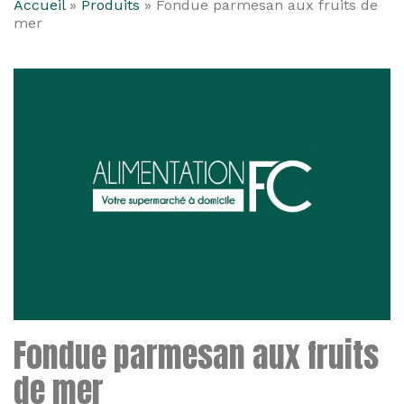
Accueil
»
Produits
»
Fondue parmesan aux fruits de
mer
Fondue parmesan aux fruits
de mer