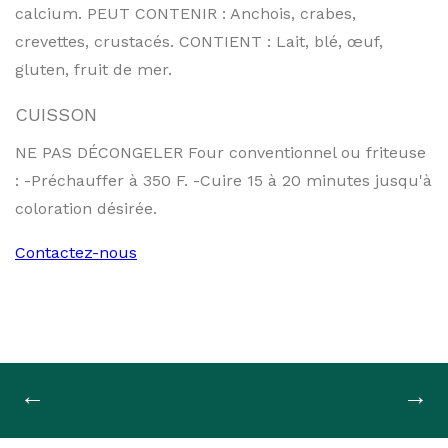
calcium. PEUT CONTENIR : Anchois, crabes,
crevettes, crustacés. CONTIENT : Lait, blé, œuf,
gluten, fruit de mer.
CUISSON
NE PAS DÉCONGELER Four conventionnel ou friteuse
: -Préchauffer à 350 F. -Cuire 15 à 20 minutes jusqu'à
coloration désirée.
Contactez-nous
Navigation
←
→
de