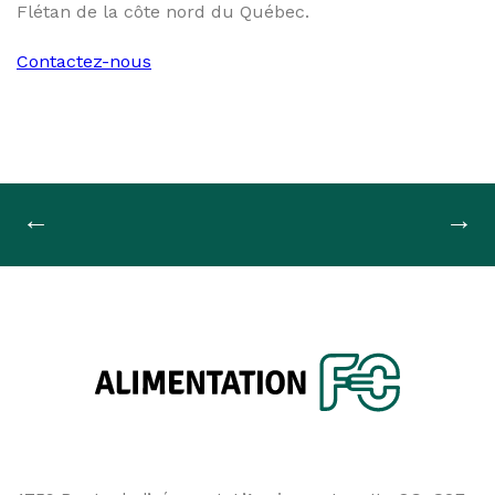
Flétan de la côte nord du Québec.
Contactez-nous
Navigation
←
→
de
l'article