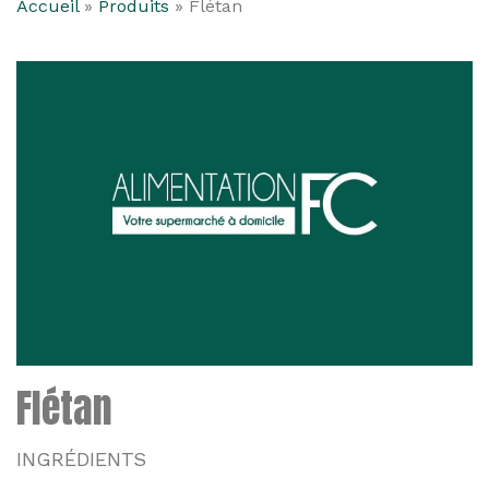
Accueil
»
Produits
»
Flétan
Flétan
INGRÉDIENTS