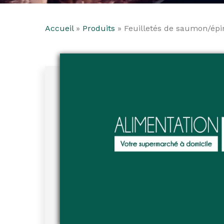
Accueil
»
Produits
»
Feuilletés de saumon/épi