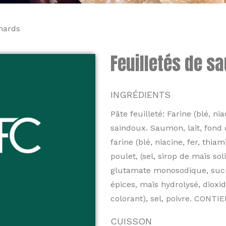
nards
Feuilletés de 
INGRÉDIENTS
Pâte feuilleté: Farine (blé, nia
saindoux. Saumon, lait, fond d
farine (blé, niacine, fer, thia
poulet, (sel, sirop de maïs so
glutamate monosodique, sucre,
épices, maïs hydrolysé, dioxid
colorant), sel, poivre. CONTIE
CUISSON