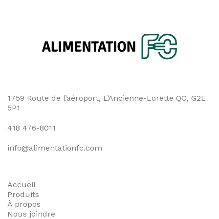
l'article
1759 Route de l’aéroport, L’Ancienne-Lorette QC, G2E
5P1
418 476-8011
info@alimentationfc.com
Accueil
Produits
À propos
Nous joindre