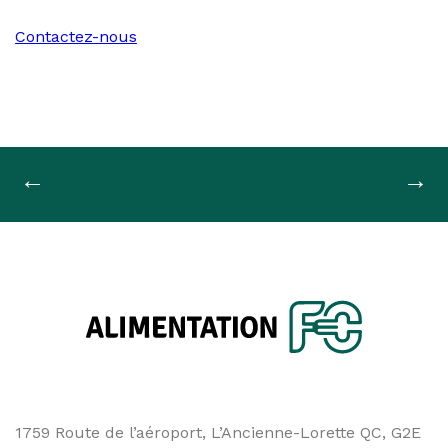
Contactez-nous
Navigation
←
→
de
l'article
1759 Route de l’aéroport, L’Ancienne-Lorette QC, G2E