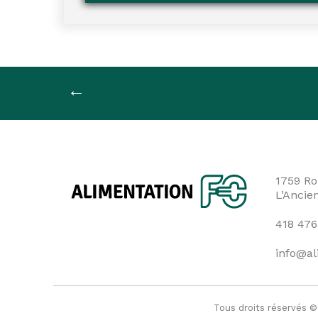
Navigation
←
de
l'article
1759 Ro
L’Ancie
418 476
info@al
Tous droits réservés ©