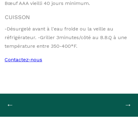
Bœuf AAA vieilli 40 jours minimum.
CUISSON
-Désurgelé avant à l'eau froide ou la veille au
réfrigérateur. -Griller 3minutes/côté au B.B.Q à une
température entre 350-400*F.
Contactez-nous
Navigation
←
→
de
l'article